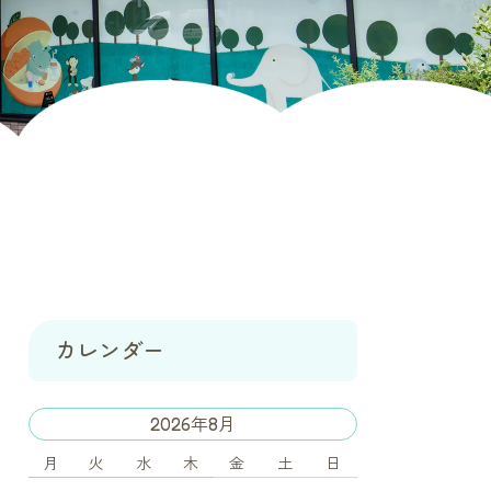
カレンダー
2026年8月
月
火
水
木
金
土
日