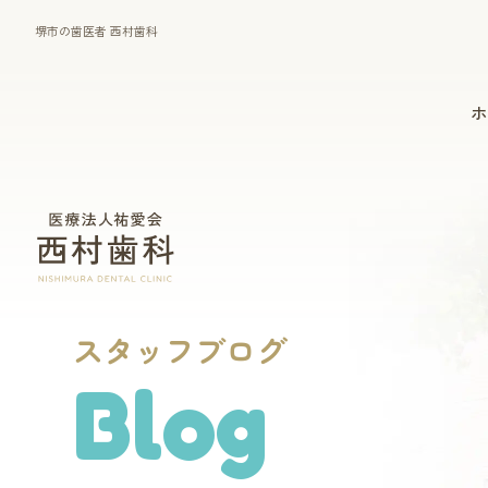
堺市の歯医者 西村歯科
ホ
一般診療
マウスピース型矯正装置
（インビザライン）
スタッフブログ
Blog
歯周病治療