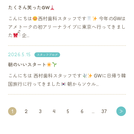
たくさん笑ったGW
こんにちは
西村歯科スタッフです
今年のGWは
アメトークの初アリーナライブに東京へ行ってきまし
た
ིྀ 企...
2026.5.15
スタッフブログ
朝のいいスタート
こんにちは 西村歯科スタッフです
GWに日帰り韓
国旅行に行ってきました
朝からソウル...
1
2
3
4
5
6
…
37