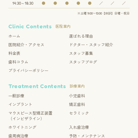
14:30～18:30
●
●
●
●
●
／
／
／
※土曜 9:00〜13:00【休診】日曜・祝日
Clinic Contents
医院案内
ホーム
選ばれる理由
医院紹介・アクセス
ドクター・スタッフ紹介
料金表
スタッフ募集
歯科コラム
スタッフブログ
プライバシーポリシー
Treatment Contents
診療案内
一般診療
小児歯科
インプラント
矯正歯科
マウスピース型矯正装置
セラミック
（インビザライン）
ホワイトニング
入れ歯治療
歯周病治療
予防・メンテナンス