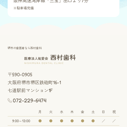
阪神高速湾岸線「三宝」出口より7分
※駐車場完備
堺市の歯医者なら西村歯科
〒590-0905
大阪府堺市堺区鉄砲町16-1
七道駅前マンション1F
072-229-6474
月
火
水
木
金
土
日
祝
9:00～13:00
●
●
●
●
●
●
／
／