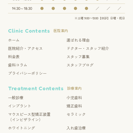
14:30～18:30
●
●
●
●
●
／
／
／
※土曜 9:00〜13:00【休診】日曜・祝日
Clinic Contents
医院案内
ホーム
選ばれる理由
医院紹介・アクセス
ドクター・スタッフ紹介
料金表
スタッフ募集
歯科コラム
スタッフブログ
プライバシーポリシー
Treatment Contents
診療案内
一般診療
小児歯科
インプラント
矯正歯科
マウスピース型矯正装置
セラミック
（インビザライン）
ホワイトニング
入れ歯治療