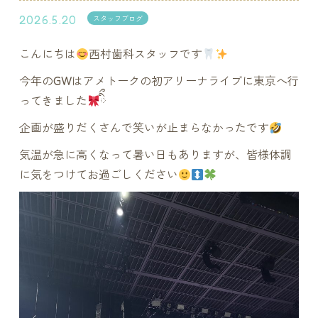
2026.5.20
スタッフブログ
こんにちは
西村歯科スタッフです
今年のGWはアメトークの初アリーナライブに東京へ行
ってきました
ིྀ
企画が盛りだくさんで笑いが止まらなかったです
気温が急に高くなって暑い日もありますが、皆様体調
に気をつけてお過ごしください