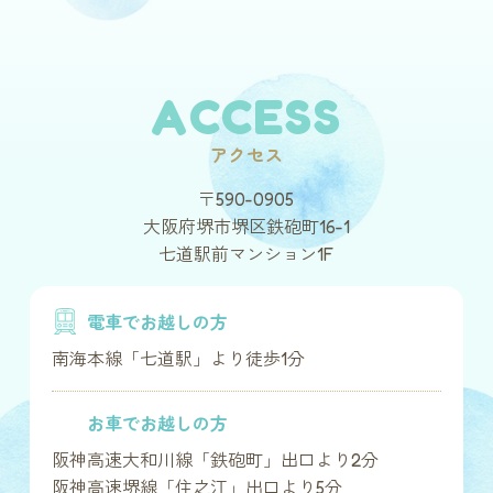
ACCESS
アクセス
〒590-0905
大阪府堺市堺区鉄砲町16-1
七道駅前マンション1F
電車でお越しの方
南海本線「七道駅」より徒歩1分
お車でお越しの方
阪神高速大和川線「鉄砲町」出口より2分
阪神高速堺線「住之江」出口より5分