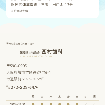
阪神高速湾岸線「三宝」出口より7分
※駐車場完備
堺市の歯医者なら西村歯科
〒590-0905
大阪府堺市堺区鉄砲町16-1
七道駅前マンション1F
072-229-6474
月
火
水
木
金
土
日
祝
9:00～13:00
●
●
●
●
●
●
／
／