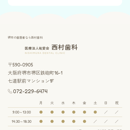
堺市の歯医者なら西村歯科
〒590-0905
大阪府堺市堺区鉄砲町16-1
七道駅前マンション1F
072-229-6474
月
火
水
木
金
土
日
祝
9:00～13:00
●
●
●
●
●
●
／
／
14:30～18:30
●
●
●
●
●
／
／
／