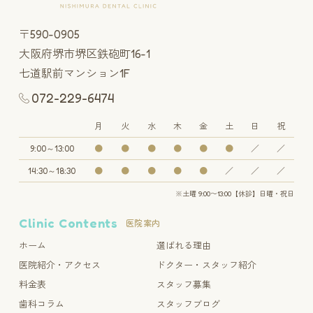
〒590-0905
大阪府堺市堺区鉄砲町16-1
七道駅前マンション1F
072-229-6474
月
火
水
木
金
土
日
祝
9:00～13:00
●
●
●
●
●
●
／
／
14:30～18:30
●
●
●
●
●
／
／
／
※土曜 9:00〜13:00【休診】日曜・祝日
Clinic Contents
医院案内
ホーム
選ばれる理由
医院紹介・アクセス
ドクター・スタッフ紹介
料金表
スタッフ募集
歯科コラム
スタッフブログ