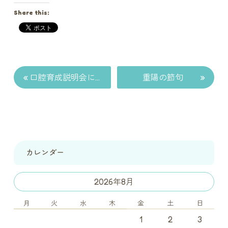
Share this:
«
»
口腔育成説明会について
重陽の節句
カレンダー
2026年8月
月
火
水
木
金
土
日
1
2
3