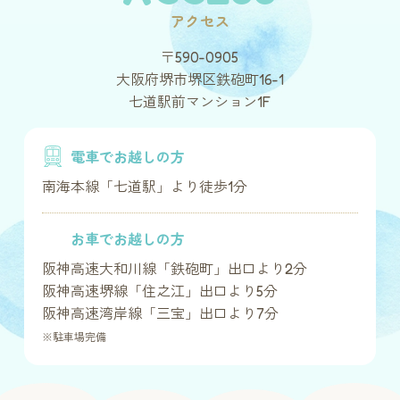
アクセス
〒590-0905
大阪府堺市堺区鉄砲町16-1
七道駅前マンション1F
電車でお越しの方
南海本線「七道駅」より徒歩1分
お車でお越しの方
阪神高速大和川線「鉄砲町」出口より2分
阪神高速堺線「住之江」出口より5分
阪神高速湾岸線「三宝」出口より7分
※駐車場完備