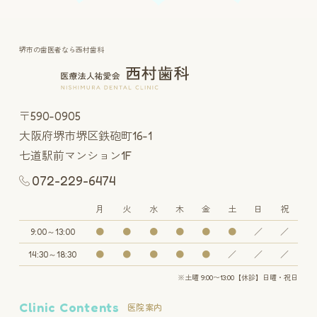
堺市の歯医者なら西村歯科
〒590-0905
大阪府堺市堺区鉄砲町16-1
七道駅前マンション1F
072-229-6474
月
火
水
木
金
土
日
祝
9:00～13:00
●
●
●
●
●
●
／
／
14:30～18:30
●
●
●
●
●
／
／
／
※土曜 9:00〜13:00【休診】日曜・祝日
Clinic Contents
医院案内