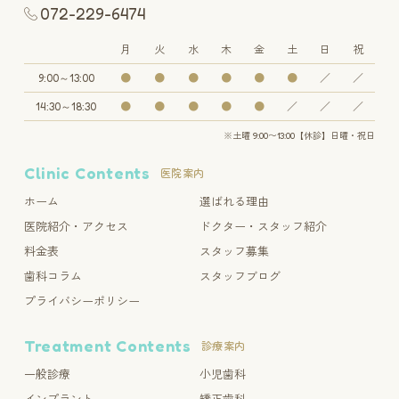
072-229-6474
月
火
水
木
金
土
日
祝
9:00～13:00
●
●
●
●
●
●
／
／
14:30～18:30
●
●
●
●
●
／
／
／
※土曜 9:00〜13:00【休診】日曜・祝日
Clinic Contents
医院案内
ホーム
選ばれる理由
医院紹介・アクセス
ドクター・スタッフ紹介
料金表
スタッフ募集
歯科コラム
スタッフブログ
プライバシーポリシー
Treatment Contents
診療案内
一般診療
小児歯科