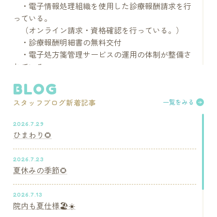
・電子情報処理組織を使用した診療報酬請求を行
っている。
（オンライン請求・資格確認を行っている。）
・診療報酬明細書の無料交付
・電子処方箋管理サービスの運用の体制が整備さ
れている。
・電子カルテ情報共有サービスを活用
BLOG
（患者の受診歴・薬剤情報など必要な診療情報を
スタッフブログ新着記事
一覧をみる
取得・活用）
2026.7.29
「安全対策」「感染防止」
ひまわり🌻
・常に医療安全対策等に係る情報収集を行う。
・滅菌・空気清浄
2026.7.23
・血圧計測・血中の酸素飽和度と脈拍計測
夏休みの季節🌻
・AEDなど
2026.7.13
保険医療機関：堺市立総合医療センター
院内も夏仕様🏖️☀️