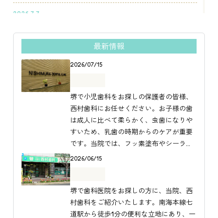
2026.5.14
2026.7.7
発熱患者等への対応につきまして
夏のはじまり
当院では、患者さんやご家族、院内の職員、来院者
などに対し、感染症の危険から守るため、感染防止
最新情報
2026.6.29
対策等に積極的に取り組んでいます。
🎋七夕🎋
2026/07/15
また、当院外来において、受診歴の有無に関わら
ず、発熱その他感染症を疑わせるような症状を呈す
最新情報
る患者さんの受入れを行います。
堺で小児歯科をお探しの保護者の皆様、
西村歯科にお任せください。お子様の歯
2024.11.29
は成人に比べて柔らかく、虫歯になりや
ホームページをリニューアルしました。今後ともよ
すいため、乳歯の時期からのケアが重要
ろしくお願いいたします。
です。当院では、フッ素塗布やシーラン
トなどの予防処置を積極的に行い、大切
2026/06/15
なお子様の歯を守ります。また、歯医者
最新情報
が苦手なお子様には、初めに院内の雰囲
気に慣れていただくことから始め、スト
堺で歯科医院をお探しの方に、当院、西
レスを与えない治療を心がけています。
村歯科をご紹介いたします。南海本線七
「歯医者さんは楽しい場所」と感じても
道駅から徒歩1分の便利な立地にあり、一