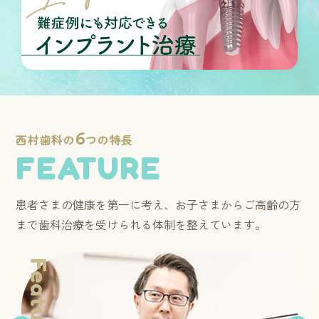
6
西村歯科の
つの特長
FEATURE
患者さまの健康を第一に考え、お子さまからご高齢の方
まで歯科治療を受けられる体制を整えています。
Feature.
F