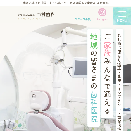
南海本線「七道駅」より徒歩１分。大阪府堺市の歯医者 西村歯科
スタッフ募集
Instagram
MENU
地域
ご
むし歯治療から矯正・審美・インプラント・訪問治療まで
家族
の皆さまの
みんなで通える
歯科医院