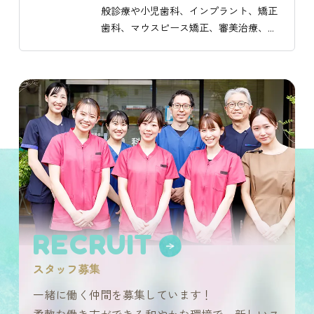
らえるよう、優しく丁寧な対応をしてい
般診療や小児歯科、インプラント、矯正
ます。お子様の健康な成長に向けて、サ
歯科、マウスピース矯正、審美治療、歯
ポートを大切にしています。
周病治療、予防・メンテナンス、訪問診
療など、幅広い治療を提供しています。

患者様と長くお付き合いできる歯科医院
を目指し、徹底した滅菌と衛生管理を実
施しています。お子様から高齢の方ま
で、安心して通える環境を整えています
ので、堺地域での歯科診療に力を入れて
おります。患者様の健康を最優先に考
え、多様なニーズにお応えできるよう努
めています。
RECRUIT
スタッフ募集
一緒に働く仲間を募集しています！