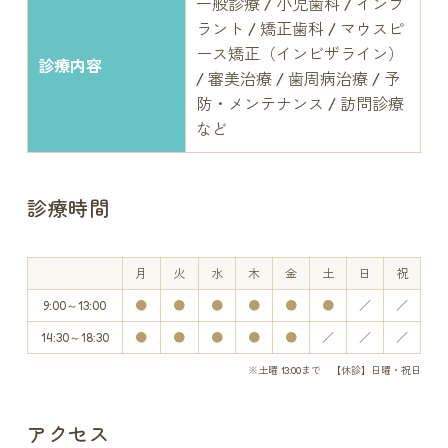
一般診療 / 小児歯科 / インプ
ラント / 矯正歯科 / マウスピ
ース矯正（インビザライン）
診療内容
/
審美治療 / 歯周病治療 / 予
防・メンテナンス / 訪問診療
など
診療時間
月
火
水
木
金
土
日
祝
9:00～13:00
●
●
●
●
●
●
／
／
14:30～18:30
●
●
●
●
●
／
／
／
※土曜 13:00まで 【休診】日曜・祝日
アクセス