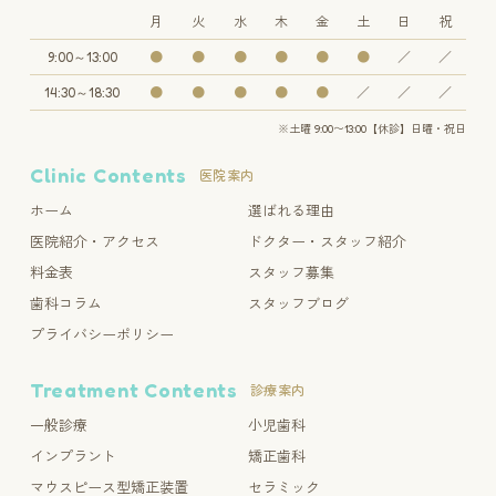
月
火
水
木
金
土
日
祝
9:00～13:00
●
●
●
●
●
●
／
／
14:30～18:30
●
●
●
●
●
／
／
／
※土曜 9:00〜13:00【休診】日曜・祝日
Clinic Contents
医院案内
ホーム
選ばれる理由
医院紹介・アクセス
ドクター・スタッフ紹介
料金表
スタッフ募集
歯科コラム
スタッフブログ
プライバシーポリシー
Treatment Contents
診療案内
一般診療
小児歯科
インプラント
矯正歯科
マウスピース型矯正装置
セラミック