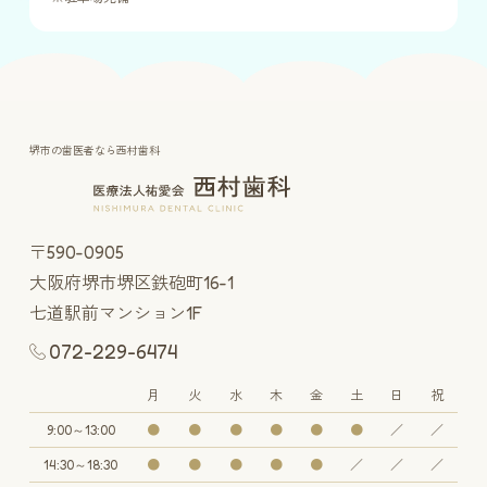
堺市の歯医者なら西村歯科
〒590-0905
大阪府堺市堺区鉄砲町16-1
七道駅前マンション1F
072-229-6474
月
火
水
木
金
土
日
祝
9:00～13:00
●
●
●
●
●
●
／
／
14:30～18:30
●
●
●
●
●
／
／
／