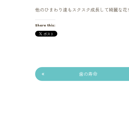
他のひまわり達もスクスク成長して綺麗な花
Share this:
«
歯の寿命