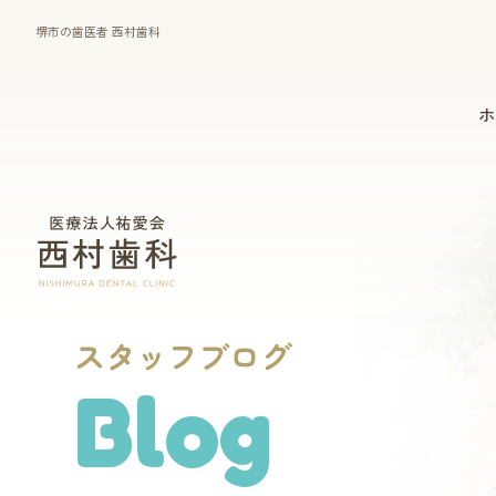
堺市の歯医者 西村歯科
ホ
一般診療
マウスピース型矯正装置
（インビザライン）
スタッフブログ
Blog
歯周病治療