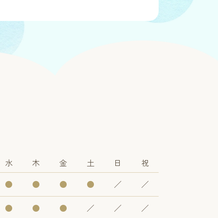
水
木
金
土
日
祝
●
●
●
●
／
／
●
●
●
／
／
／