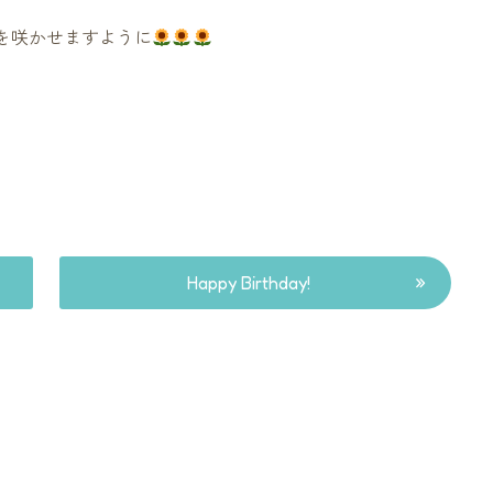
を咲かせますように
»
Happy Birthday!