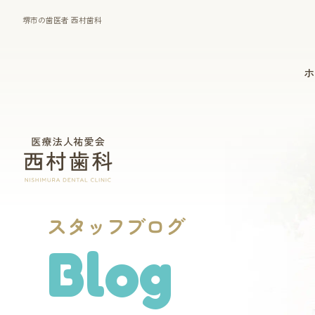
堺市の歯医者 西村歯科
ホ
一般診療
マウスピース型矯正装置
（インビザライン）
スタッフブログ
Blog
歯周病治療