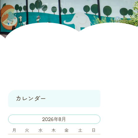
カレンダー
2026年8月
月
火
水
木
金
土
日