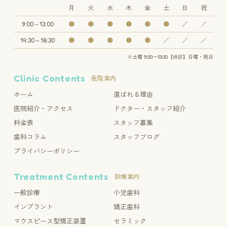
月
火
水
木
金
土
日
祝
9:00～13:00
●
●
●
●
●
●
／
／
14:30～18:30
●
●
●
●
●
／
／
／
※土曜 9:00〜13:00【休診】日曜・祝日
Clinic Contents
医院案内
ホーム
選ばれる理由
医院紹介・アクセス
ドクター・スタッフ紹介
料金表
スタッフ募集
歯科コラム
スタッフブログ
プライバシーポリシー
Treatment Contents
診療案内
一般診療
小児歯科
インプラント
矯正歯科
マウスピース型矯正装置
セラミック