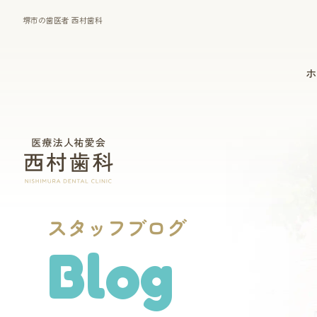
堺市の歯医者 西村歯科
ホ
一般診療
マウスピース型矯正装置
（インビザライン）
スタッフブログ
Blog
歯周病治療