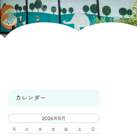
カレンダー
2026年8月
月
火
水
木
金
土
日