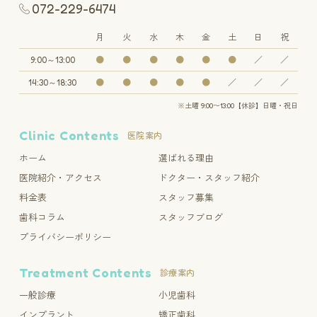
072-229-6474
月
火
水
木
金
土
日
祝
9:00～13:00
●
●
●
●
●
●
／
／
14:30～18:30
●
●
●
●
●
／
／
／
※土曜 9:00〜13:00【休診】日曜・祝日
Clinic Contents
医院案内
ホーム
選ばれる理由
医院紹介・アクセス
ドクター・スタッフ紹介
料金表
スタッフ募集
歯科コラム
スタッフブログ
プライバシーポリシー
Treatment Contents
診療案内
一般診療
小児歯科
インプラント
矯正歯科