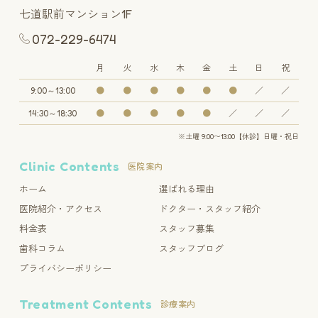
七道駅前マンション1F
072-229-6474
月
火
水
木
金
土
日
祝
9:00～13:00
●
●
●
●
●
●
／
／
14:30～18:30
●
●
●
●
●
／
／
／
※土曜 9:00〜13:00【休診】日曜・祝日
Clinic Contents
医院案内
ホーム
選ばれる理由
医院紹介・アクセス
ドクター・スタッフ紹介
料金表
スタッフ募集
歯科コラム
スタッフブログ
プライバシーポリシー
Treatment Contents
診療案内