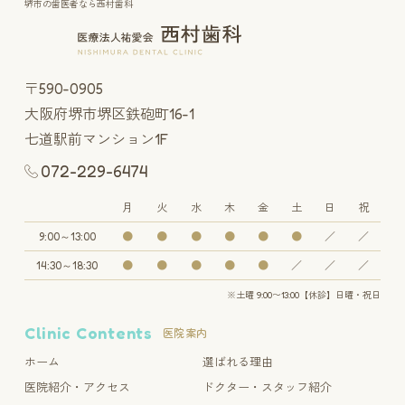
堺市の歯医者なら西村歯科
〒590-0905
大阪府堺市堺区鉄砲町16-1
七道駅前マンション1F
072-229-6474
月
火
水
木
金
土
日
祝
9:00～13:00
●
●
●
●
●
●
／
／
14:30～18:30
●
●
●
●
●
／
／
／
※土曜 9:00〜13:00【休診】日曜・祝日
Clinic Contents
医院案内
ホーム
選ばれる理由
医院紹介・アクセス
ドクター・スタッフ紹介