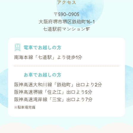
アクセス
〒590-0905
大阪府堺市堺区鉄砲町16-1
七道駅前マンション1F
電車でお越しの方
南海本線「七道駅」より徒歩1分
お車でお越しの方
阪神高速大和川線「鉄砲町」出口より2分
阪神高速堺線「住之江」出口より5分
阪神高速湾岸線「三宝」出口より7分
※駐車場完備