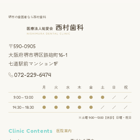
堺市の歯医者なら西村歯科
〒590-0905
大阪府堺市堺区鉄砲町16-1
七道駅前マンション1F
072-229-6474
月
火
水
木
金
土
日
祝
9:00～13:00
●
●
●
●
●
●
／
／
14:30～18:30
●
●
●
●
●
／
／
／
※土曜 9:00〜13:00【休診】日曜・祝日
Clinic Contents
医院案内