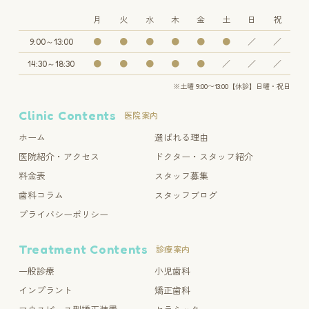
月
火
水
木
金
土
日
祝
9:00～13:00
●
●
●
●
●
●
／
／
14:30～18:30
●
●
●
●
●
／
／
／
※土曜 9:00〜13:00【休診】日曜・祝日
Clinic Contents
医院案内
ホーム
選ばれる理由
医院紹介・アクセス
ドクター・スタッフ紹介
料金表
スタッフ募集
歯科コラム
スタッフブログ
プライバシーポリシー
Treatment Contents
診療案内
一般診療
小児歯科
インプラント
矯正歯科