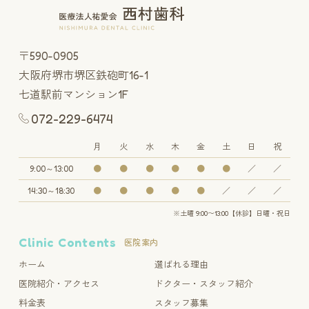
〒590-0905
大阪府堺市堺区鉄砲町16-1
七道駅前マンション1F
072-229-6474
月
火
水
木
金
土
日
祝
9:00～13:00
●
●
●
●
●
●
／
／
14:30～18:30
●
●
●
●
●
／
／
／
※土曜 9:00〜13:00【休診】日曜・祝日
Clinic Contents
医院案内
ホーム
選ばれる理由
医院紹介・アクセス
ドクター・スタッフ紹介
料金表
スタッフ募集