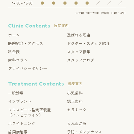
14:30～18:30
●
●
●
●
●
／
／
／
※土曜 9:00〜13:00【休診】日曜・祝日
Clinic Contents
医院案内
ホーム
選ばれる理由
医院紹介・アクセス
ドクター・スタッフ紹介
料金表
スタッフ募集
歯科コラム
スタッフブログ
プライバシーポリシー
Treatment Contents
診療案内
一般診療
小児歯科
インプラント
矯正歯科
マウスピース型矯正装置
セラミック
（インビザライン）
ホワイトニング
入れ歯治療
歯周病治療
予防・メンテナンス