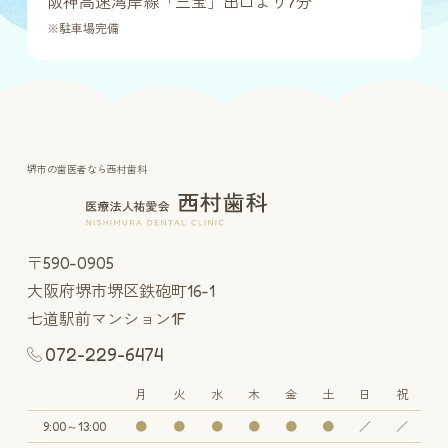
阪神高速湾岸線「三宝」出口より7分
※駐車場完備
堺市の歯医者なら西村歯科
〒590-0905
大阪府堺市堺区鉄砲町16-1
七道駅前マンション1F
072-229-6474
月
火
水
木
金
土
日
祝
9:00～13:00
●
●
●
●
●
●
／
／