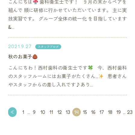
こんにちは
歯科衛生士です！ ９月の末からペアを
組んで 順に研修に行かせていただいています。 主に実
技実習です。 グループ全体の統一化 を目指しています
&...
2021.9.27
スタッフブログ
秋のお菓子
こんにちわ！西村歯科の衛生士です
今、西村歯科
のスタッフルームにはお菓子がたくさん…
患者さん
やスタッフからの差し入れです♪あり...
1
…
9
10
11
12
13
14
15
16
17
18
19
…
23