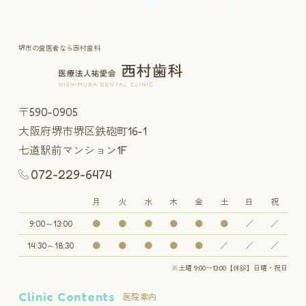
堺市の歯医者なら西村歯科
〒590-0905
大阪府堺市堺区鉄砲町16-1
七道駅前マンション1F
072-229-6474
月
火
水
木
金
土
日
祝
9:00～13:00
●
●
●
●
●
●
／
／
14:30～18:30
●
●
●
●
●
／
／
／
※土曜 9:00〜13:00【休診】日曜・祝日
Clinic Contents
医院案内