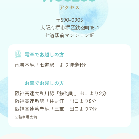
アクセス
〒590-0905
大阪府堺市堺区鉄砲町16-1
七道駅前マンション1F
電車でお越しの方
南海本線「七道駅」より徒歩1分
お車でお越しの方
阪神高速大和川線「鉄砲町」出口より2分
阪神高速堺線「住之江」出口より5分
阪神高速湾岸線「三宝」出口より7分
※駐車場完備