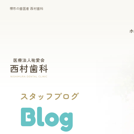
堺市の歯医者 西村歯科
ホ
一般診療
マウスピース型矯正装置
（インビザライン）
スタッフブログ
Blog
歯周病治療