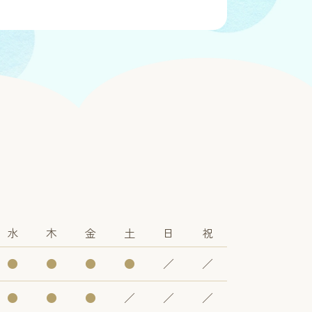
水
木
金
土
日
祝
●
●
●
●
／
／
●
●
●
／
／
／