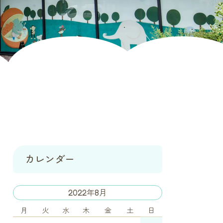
カレンダー
2022年8月
月
火
水
木
金
土
日