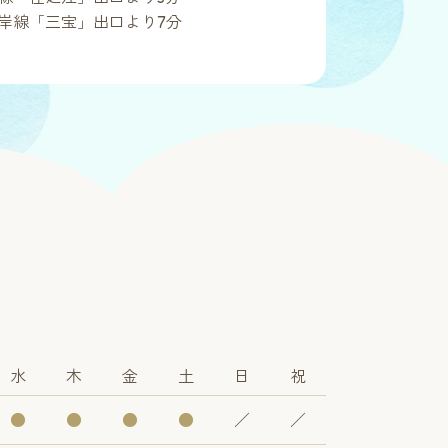
岸線「三宝」出口より7分
水
木
金
土
日
祝
●
●
●
●
／
／