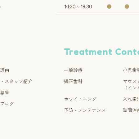
14:30～18:30
●
●
F
Treatment Cont
る理由
一般診療
小児歯
ー・スタッフ紹介
矯正歯科
マウス
（イン
フ募集
ホワイトニング
入れ歯
フブログ
予防・メンテナンス
訪問治