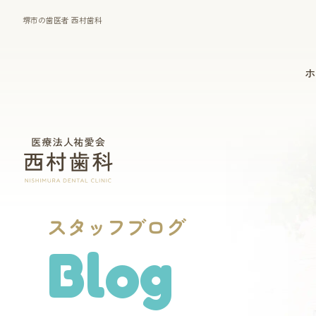
堺市の歯医者 西村歯科
ホ
一般診療
マウスピース型矯正装置
（インビザライン）
スタッフブログ
Blog
歯周病治療