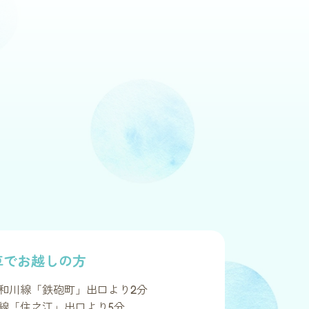
車でお越しの方
和川線「鉄砲町」出口より2分
線「住之江」出口より5分