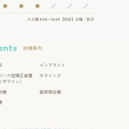
●
●
●
／
／
／
※土曜 9:00〜13:00【休診】日曜・祝日
ents
診療案内
科
インプラント
ピース型矯正装置
セラミック
ビザライン）
治療
歯周病治療
療