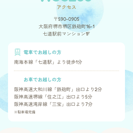
アクセス
〒590-0905
大阪府堺市堺区鉄砲町16-1
七道駅前マンション1F
電車でお越しの方
南海本線「七道駅」より徒歩1分
お車でお越しの方
阪神高速大和川線「鉄砲町」出口より2分
阪神高速堺線「住之江」出口より5分
阪神高速湾岸線「三宝」出口より7分
※駐車場完備