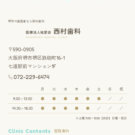
堺市の歯医者なら西村歯科
〒590-0905
大阪府堺市堺区鉄砲町16-1
七道駅前マンション1F
072-229-6474
月
火
水
木
金
土
日
祝
9:00～13:00
●
●
●
●
●
●
／
／
14:30～18:30
●
●
●
●
●
／
／
／
※土曜 9:00〜13:00【休診】日曜・祝日
Clinic Contents
医院案内