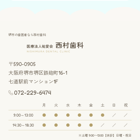
堺市の歯医者なら西村歯科
〒590-0905
大阪府堺市堺区鉄砲町16-1
七道駅前マンション1F
072-229-6474
月
火
水
木
金
土
日
祝
9:00～13:00
●
●
●
●
●
●
／
／
14:30～18:30
●
●
●
●
●
／
／
／
※土曜 9:00〜13:00【休診】日曜・祝日