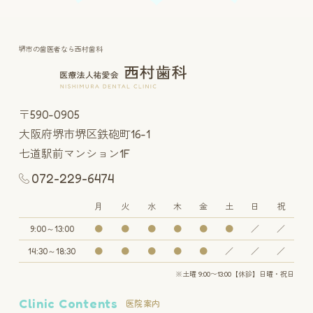
堺市の歯医者なら西村歯科
〒590-0905
大阪府堺市堺区鉄砲町16-1
七道駅前マンション1F
072-229-6474
月
火
水
木
金
土
日
祝
9:00～13:00
●
●
●
●
●
●
／
／
14:30～18:30
●
●
●
●
●
／
／
／
※土曜 9:00〜13:00【休診】日曜・祝日
Clinic Contents
医院案内