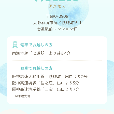
アクセス
〒590-0905
大阪府堺市堺区鉄砲町16-1
七道駅前マンション1F
電車でお越しの方
南海本線「七道駅」より徒歩1分
お車でお越しの方
阪神高速大和川線「鉄砲町」出口より2分
阪神高速堺線「住之江」出口より5分
阪神高速湾岸線「三宝」出口より7分
※駐車場完備