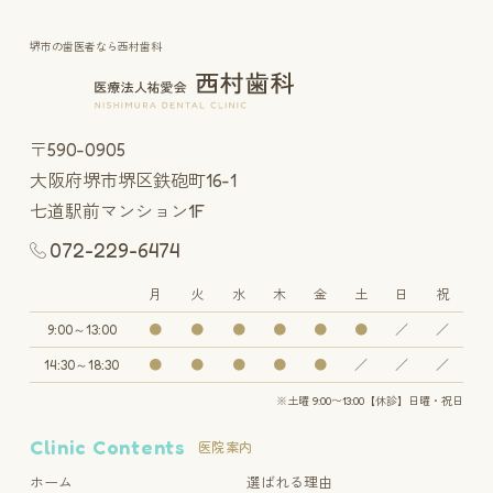
堺市の歯医者なら西村歯科
〒590-0905
大阪府堺市堺区鉄砲町16-1
七道駅前マンション1F
072-229-6474
月
火
水
木
金
土
日
祝
9:00～13:00
●
●
●
●
●
●
／
／
14:30～18:30
●
●
●
●
●
／
／
／
※土曜 9:00〜13:00【休診】日曜・祝日
Clinic Contents
医院案内
ホーム
選ばれる理由