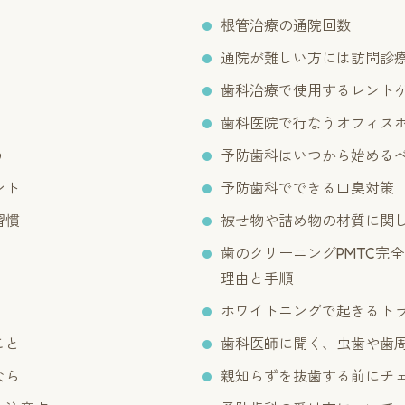
根管治療の通院回数
通院が難しい方には訪問診
歯科治療で使用するレント
歯科医院で行なうオフィス
う
予防歯科はいつから始める
ント
予防歯科でできる口臭対策
習慣
被せ物や詰め物の材質に関
歯のクリーニングPMTC完
理由と手順
ホワイトニングで起きるト
こと
歯科医師に聞く、虫歯や歯
なら
親知らずを抜歯する前にチ