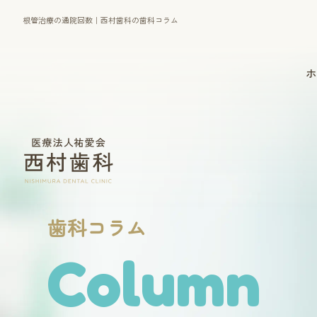
根管治療の通院回数｜西村歯科の歯科コラム
ホ
一般診療
マウスピース型矯正装置
（インビザライン）
歯科コラム
歯周病治療
Column