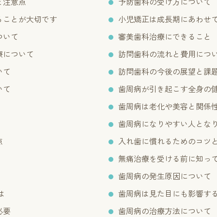
と注意点
予防歯科の受け方について
ることが大切です
小児矯正は成長期にあわせ
ついて
審美歯科治療にできること
療について
訪問歯科の流れと費用につ
いて
訪問歯科の今後の展望と課
いて
歯周病が引き起こす全身の
歯周病は老化や美容と関係
歯周病になりやすい人とな
点
入れ歯に慣れるためのコツ
無痛治療を受ける前に知っ
歯周病の発生原因について
は
歯周病は見た目にも影響す
必要
歯周病の治療方法について