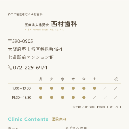
堺市の歯医者なら西村歯科
〒590-0905
大阪府堺市堺区鉄砲町16-1
七道駅前マンション1F
072-229-6474
月
火
水
木
金
土
日
祝
9:00～13:00
●
●
●
●
●
●
／
／
14:30～18:30
●
●
●
●
●
／
／
／
※土曜 9:00〜13:00【休診】日曜・祝日
Clinic Contents
医院案内
ホーム
選ばれる理由