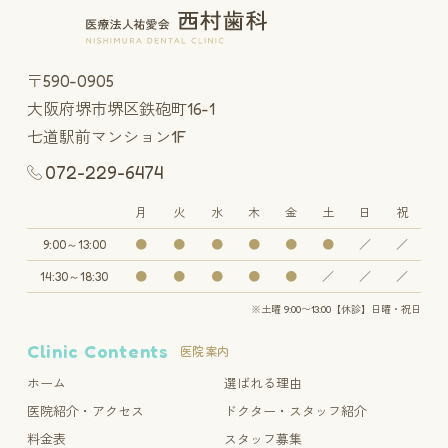
〒590-0905
大阪府堺市堺区鉄砲町16-1
七道駅前マンション1F
072-229-6474
月
火
水
木
金
土
日
祝
9:00～13:00
●
●
●
●
●
●
／
／
14:30～18:30
●
●
●
●
●
／
／
／
※土曜 9:00〜13:00【休診】日曜・祝日
Clinic Contents
医院案内
ホーム
選ばれる理由
医院紹介・アクセス
ドクター・スタッフ紹介
料金表
スタッフ募集